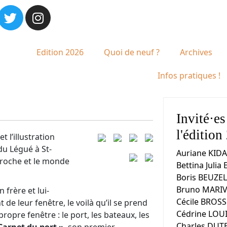
Edition 2026
Quoi de neuf ?
Archives
Infos pratiques !
Invité·es
l'édition
t l’illustration
du Légué à St-
Auriane KIDA
proche et le monde
Bettina Julia
Boris BEUZE
Bruno MARIV
 frère et lui-
Cécile BROS
de leur fenêtre, le voilà qu’il se prend
Cédrine LOU
propre fenêtre : le port, les bateaux, les
Charles DUT