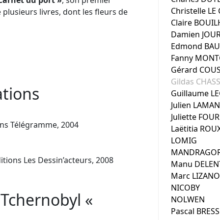
Carnet du port »
, son premier
Christelle L
 plusieurs livres, dont les fleurs de
Claire BOUI
Damien JOU
Edmond BA
Fanny MON
Gérard COU
Gildas CHAS
ations
Guillaume L
Julien LAMA
Juliette FOU
ons Télégramme, 2004
Laëtitia ROU
LOMIG
MANDRAGO
itions Les Dessin’acteurs, 2008
Manu DELEN
Marc LIZANO
NICOBY
e Tchernobyl «
NOLWEN
Pascal BRES