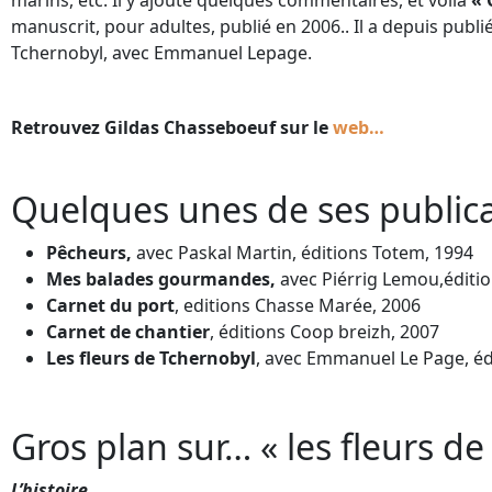
marins, etc. Il y ajoute quelques commentaires, et voilà
« 
manuscrit, pour adultes, publié en 2006.. Il a depuis publié
Tchernobyl, avec Emmanuel Lepage.
Retrouvez Gildas Chasseboeuf sur le
web…
Quelques unes de ses public
Pêcheurs,
avec Paskal Martin, éditions Totem, 1994
Mes balades gourmandes,
avec Piérrig Lemou,éditi
Carnet du port
, editions Chasse Marée, 2006
Carnet de chantier
, éditions Coop breizh, 2007
Les fleurs de Tchernobyl
, avec Emmanuel Le Page, éd
Gros plan sur… « les fleurs d
L’histoire…