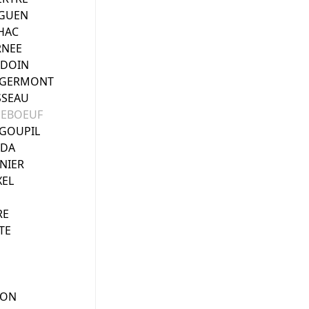
E GUEN
LHAC
RNEE
UDOIN
TGERMONT
SSEAU
SEBOEUF
EGOUPIL
NDA
RNIER
XEL
RE
TE
SON