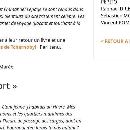
PEPITO
Raphaël DRI
f et Emmanuel Lepage se sont rendus dans
Sébastien M
ux alentours du site tristement célèbre. Les
Vincent POM
 carnet de voyage glaçant et touchant à la
er à leur retour un livre et une
< RETOUR A 
ts de Tchernobyl
. Pari tenu.
 Marée
rt »
, étant jeune, j’habitais au Havre. Mes
 noms et les quartiers maritimes des
 et l’heure de passage des cargos, dont on
ort. Pourquoi n’en ferais-tu pas autant ?