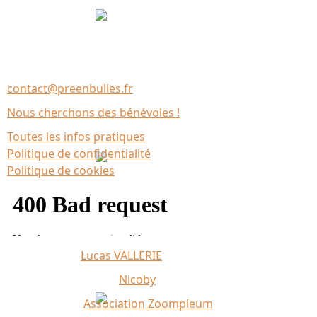
Nous contacter
Association Le Chantier
35137 Bédée (France)
contact@preenbulles.fr
Nous cherchons des bénévoles !
Toutes les infos pratiques
Politique de confidentialité
Politique de cookies
Affiche 2026 :
Lucas VALLERIE
Illustrations du site :
Nicoby
Crédit photo :
Association Zoompleum