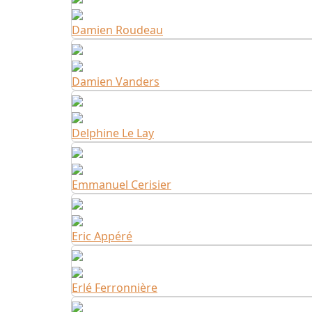
Damien Roudeau
Damien Vanders
Delphine Le Lay
Emmanuel Cerisier
Eric Appéré
Erlé Ferronnière