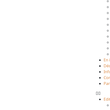
En 
Déd
Inf
Con
Par
Edi