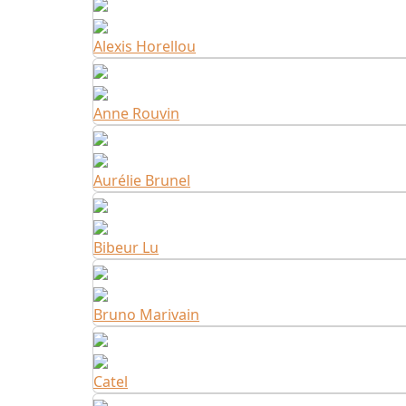
Alexis Horellou
Anne Rouvin
Aurélie Brunel
Bibeur Lu
Bruno Marivain
Catel