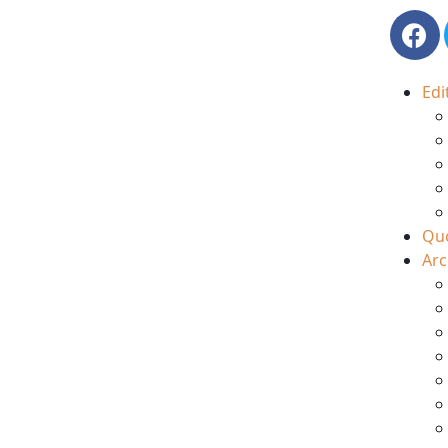
Edi
Quo
Arc