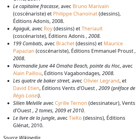
Le capitaine fracasse
, avec
Bruno Marivain
(coscénariste) et
Philippe Chanoinat
(dessins),
Éditions Adonis, 2008.
Agaguk
, avec
Roy
(dessins) et
Theriault
(coscénariste), Éditions Adonis
, 2008.
199 Combats
, avec
Brachet
(dessins) et
Maurice
Papazian
(coscénariste), Éditions Emmanuel Proust
,
2008.
Normandie June 44 Omaha Beach, pointe du Hoc
, avec
Alain Paillou
, Éditions Vagabondages
, 2008.
Les quatre de baker street
, avec
Olivier Legrand
, et
David Etien
, Éditions Vents d’Ouest
, 2009 (préface de
Régis Loisel
).
Silien Melville
avec
Cyrille Ternon
(dessinateur), Vents
d’Ouest
, 2 tomes, 2009 et 2010.
Le livre de la jungle
, avec
TieKo
(dessins), Éditions
Glénat, 2010.
Source Wikipedia