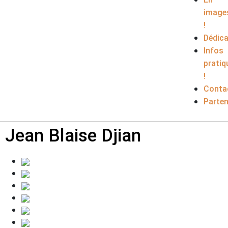
image
!
Dédic
Infos
pratiq
!
Conta
Parten
Jean Blaise Djian