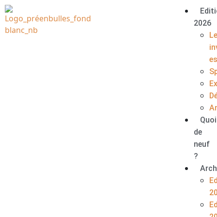
Edit
2026
L
in
e
S
E
D
A
Quoi
de
neuf
?
Arch
Ed
2
Ed
2