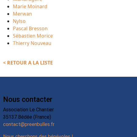
Marie Moinard
Merwan
Nylso
Pascal Bresson
Sébastien Morice
Thierry Nouveau
< RETOUR A LA LISTE
Nous contacter
Association Le Chantier
35137 Bédée (France)
contact@preenbulles.fr
Nous cherchons des bénévoles !