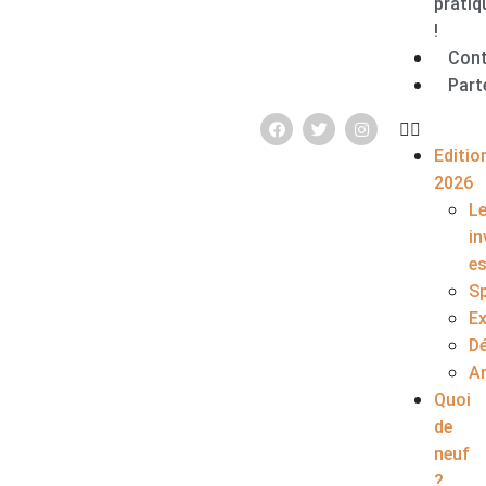
pratiq
!
Con
Part
Editio
2026
L
in
e
S
E
D
A
Quoi
de
neuf
?