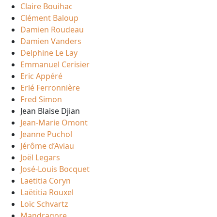
Claire Bouihac
Clément Baloup
Damien Roudeau
Damien Vanders
Delphine Le Lay
Emmanuel Cerisier
Eric Appéré
Erlé Ferronnière
Fred Simon
Jean Blaise Djian
Jean-Marie Omont
Jeanne Puchol
Jérôme d’Aviau
Joël Legars
José-Louis Bocquet
Laëtitia Coryn
Laëtitia Rouxel
Loïc Schvartz
Mandragore