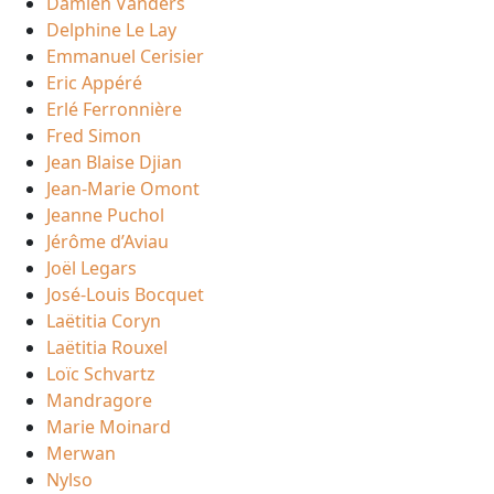
Damien Vanders
Delphine Le Lay
Emmanuel Cerisier
Eric Appéré
Erlé Ferronnière
Fred Simon
Jean Blaise Djian
Jean-Marie Omont
Jeanne Puchol
Jérôme d’Aviau
Joël Legars
José-Louis Bocquet
Laëtitia Coryn
Laëtitia Rouxel
Loïc Schvartz
Mandragore
Marie Moinard
Merwan
Nylso