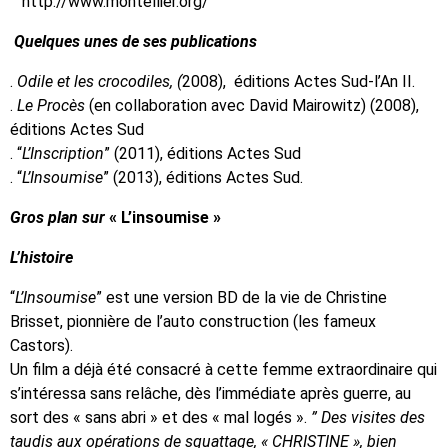
http://www.montellier.org/
Quelques unes de ses publications
.
Odile et les crocodiles, (
2008), éditions Actes Sud-l’An II.
.
Le Procès
(en collaboration avec David Mairowitz) (2008),
éditions Actes Sud
. “
L’Inscription
” (2011), éditions Actes Sud
. “
L’Insoumise
” (2013), éditions Actes Sud.
Gros plan sur
« L’insoumise »
L’histoire
“
L’Insoumise
” est une version BD de la vie de Christine
Brisset, pionnière de l’auto construction (les fameux
Castors).
Un film a déjà été consacré à cette femme extraordinaire qui
s’intéressa sans relâche, dès l’immédiate après guerre, au
sort des « sans abri » et des « mal logés ».
” Des visites des
taudis aux opérations de squattage, « CHRISTINE », bien