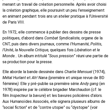
menant un travail de création personnelle. Après avoir choisi
la création graphique, elle poursuivit un peu l’enseignement
en animant pendant trois ans un atelier pratique à l’Université
de Paris VIII.
En 1972, elle commence à publier des dessins de presse
politiques, d’abord dans
Combat Syndicaliste
, organe de la
CNT, puis dans divers journaux, comme
l’Humanité
,
Politis
,
l’Unité
,
la Nouvelle Critique,
quelques fois
Libération et le
Monde
… Un album intitulé “
Sous pression
” réuni une partie de
sa production pour la presse.
Elle aborde la bande dessinée dans
Charlie Mensuel
(1974),
Métal Hurlant
et
Ah! Nana (
première et unique revue de BD
féminine
)
. Elle y pré-publie sa première série
Andy gang
(en
1978) inspirée par le célèbre brigadier Marchaudon (cf: le
film
Inspecteur la bavure
) et les bavures policières d’alors.
Aux Humanoïdes Associés, elle signera plusieurs albums de
“social fiction” et de “contre utopie” ou “dystopie” (voir