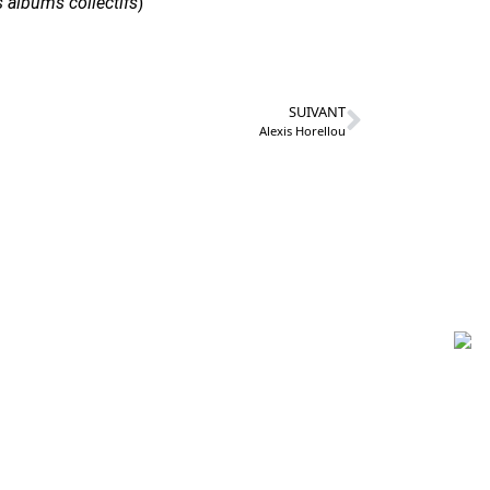
s albums collectifs
)
SUIVANT
Alexis Horellou
Partenaires