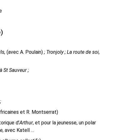
e
e)
ïls,
(avec A. Poulain)
; Tronjoly ; La route de soi,
à St Sauveur ;
;
ricaines et R. Montserrat)
orique d’
Arthur
, et pour la jeunesse, un polar
ie
, avec Katell …