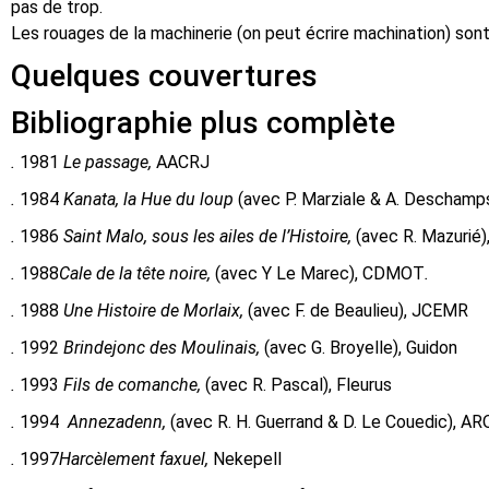
pas de trop.
Les rouages de la machinerie (on peut écrire machination) sont
Quelques couvertures
Bibliographie plus complète
.
1981
Le passage,
AACRJ
.
1984
Kanata, la Hue du loup
(avec P. Marziale & A. Deschamp
.
1986
Saint Malo, sous les ailes de l’Histoire,
(avec R. Mazurié
.
1988
Cale de la tête noire,
(avec Y Le Marec), CDMOT
.
.
1988
Une Histoire de Morlaix,
(avec F. de Beaulieu), JCEMR
.
1992
Brindejonc des Moulinais,
(avec G. Broyelle), Guidon
.
1993
Fils de comanche,
(avec R. Pascal), Fleurus
.
1994
Annezadenn,
(avec R. H. Guerrand & D. Le Couedic), AR
.
1997
Harcèlement faxuel,
Nekepell