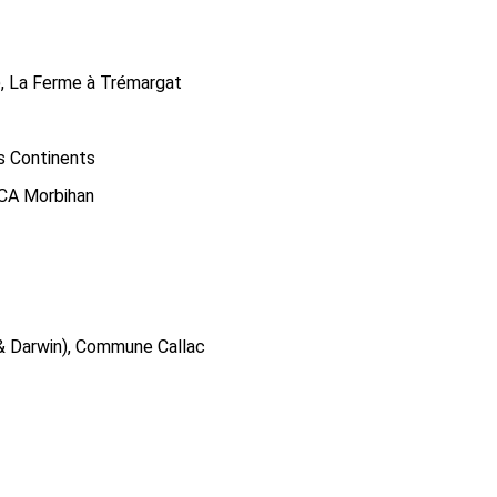
u), La Ferme à Trémargat
s Continents
, CA Morbihan
e & Darwin), Commune Callac