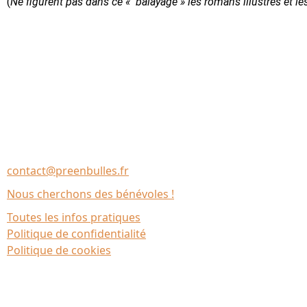
(
Ne figurent pas dans ce « balayage » les romans illustrés et le
Nous contacter
Association Le Chantier
35137 Bédée (France)
contact@preenbulles.fr
Nous cherchons des bénévoles !
Toutes les infos pratiques
Politique de confidentialité
Politique de cookies