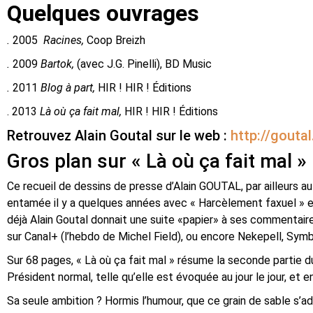
Quelques ouvrages
.
2005
Racines,
Coop Breizh
.
2009
Bartok,
(avec J.G. Pinelli), BD Music
.
2011
Blog à part,
HIR ! HIR ! Éditions
. 2013
Là où ça fait mal,
HIR ! HIR ! Éditions
Retrouvez Alain Goutal sur le web :
http://gouta
Gros plan sur « Là où ça fait mal »
Ce recueil de dessins de presse d’Alain GOUTAL, par ailleurs au
entamée il y a quelques années avec « Harcèlement faxuel » et
déjà Alain Goutal donnait une suite «papier» à ses commentaires
sur Canal+ (l’hebdo de Michel Field), ou encore Nekepell, Symb
Sur 68 pages, « Là où ça fait mal » résume la seconde partie d
Président normal, telle qu’elle est évoquée au jour le jour, et 
Sa seule ambition ? Hormis l’humour, que ce grain de sable s’add