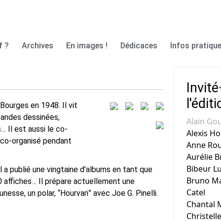
f ?
Archives
En images !
Dédicaces
Infos pratique
Invité
l'édit
 Bourges en 1948. Il vit
 bandes dessinées,
Alain Gou
… Il est aussi le co-
Alexis Ho
a co-organisé pendant
Anne Rou
Aurélie B
Bibeur L
l a publié une vingtaine d’albums en tant que
Bruno Ma
00 affiches… Il prépare actuellement une
Catel
nesse, un polar, “Hourvari” avec Joe G. Pinelli.
Chantal M
Christell