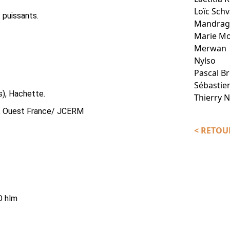
Loïc Schv
 puissants.
Mandrag
Marie Mo
Merwan
Nylso
Pascal B
Sébastie
s), Hachette
.
Thierry 
), Ouest France/ JCERM
< RETOUR
O hlm