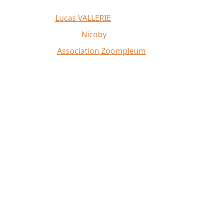
Affiche 2026 :
Lucas VALLERIE
Illustrations du site :
Nicoby
Crédit photo :
Association Zoompleum