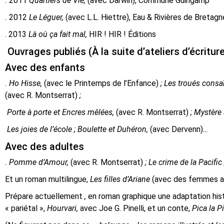
.
2011
Quartiers de Vie,
(avec Darwin), Commune Guingamp
.
2012
Le Léguer,
(avec L.L. Hiettre), Eau & Rivières de Bretagn
. 2013
Là où ça fait mal,
HIR ! HIR ! Éditions
Ouvrages publiés (À la suite d’ateliers d’écritur
Avec des enfants
. Ho Hisse,
(avec le Printemps de l’Enfance)
; Les troués consa
(avec R. Montserrat)
;
Porte à porte et Encres mêlées,
(avec R. Montserrat)
; Mystère 
Les joies de l’école ; Boulette et Duhéron,
(avec Dervenn)
…
Avec des adultes
. Pomme d’Amour,
(avec R. Montserrat)
; Le crime de la Pacific 
Et un roman multilingue,
Les filles d’Ariane
(avec des femmes af
Prépare actuellement
,
en roman graphique une adaptation hist
« pariétal »,
Hourvari,
avec Joe G. Pinelli, et un conte,
Pica la P