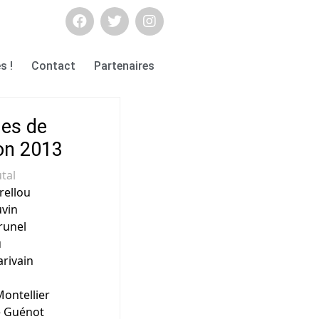
s !
Contact
Partenaires
·es de
ion 2013
tal
rellou
vin
runel
u
rivain
ontellier
e Guénot