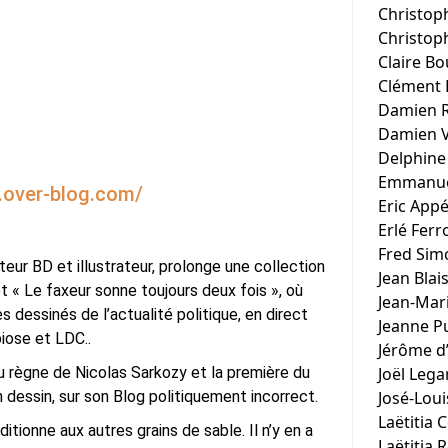
Christop
Christop
Claire Bo
Clément 
Damien 
Damien 
Delphine
Emmanuel
l.over-blog.com/
Eric App
Erlé Ferr
Fred Sim
teur BD et illustrateur, prolonge une collection
Jean Blai
 « Le faxeur sonne toujours deux fois », où
Jean-Mar
 dessinés de l’actualité politique, en direct
Jeanne P
iose et LDC..
Jérôme d
u règne de Nicolas Sarkozy et la première du
Joël Lega
en dessin, sur son Blog politiquement incorrect.
José-Lou
Laëtitia 
itionne aux autres grains de sable. Il n’y en a
Laëtitia 