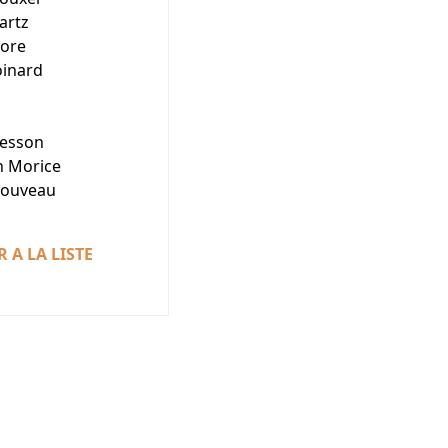
artz
ore
inard
resson
n Morice
Nouveau
 A LA LISTE