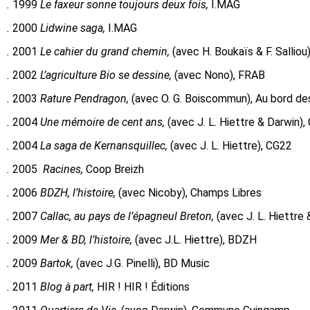
.
1999
Le faxeur sonne toujours deux fois,
I.MAG
.
2000
Lidwine saga,
I.MAG
.
2001
Le cahier du grand chemin,
(avec H. Boukaïs & F. Sallio
.
2002
L’agriculture Bio se dessine,
(avec Nono), FRAB
.
2003
Rature Pendragon,
(avec O. G. Boiscommun), Au bord de
.
2004
Une mémoire de cent ans,
(avec J. L. Hiettre & Darwin)
.
2004
La saga de Kernansquillec,
(avec J. L. Hiettre), CG22
.
2005
Racines,
Coop Breizh
.
2006
BDZH, l’histoire,
(avec Nicoby), Champs Libres
.
2007
Callac, au pays de l’épagneul Breton,
(avec J. L. Hiettr
.
2009
Mer & BD, l’histoire,
(avec J.L. Hiettre), BDZH
.
2009
Bartok,
(avec J.G. Pinelli), BD Music
.
2011
Blog à part,
HIR ! HIR ! Éditions