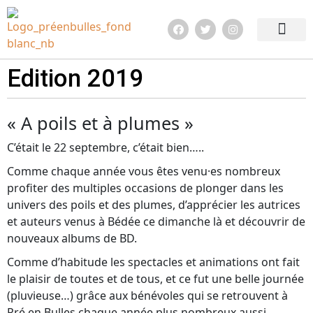
Edition 2026
Quoi de neuf ?
Infos pratiq
Edition 2019
« A poils et à plumes »
C’était le 22 septembre, c’était bien…..
Comme chaque année vous êtes venu·es nombreux
profiter des multiples occasions de plonger dans les
univers des poils et des plumes, d’apprécier les autrices
et auteurs venus à Bédée ce dimanche là et découvrir de
nouveaux albums de BD.
Comme d’habitude les spectacles et animations ont fait
le plaisir de toutes et de tous, et ce fut une belle journée
(pluvieuse…) grâce aux bénévoles qui se retrouvent à
Pré en Bulles chaque année plus nombreux aussi.