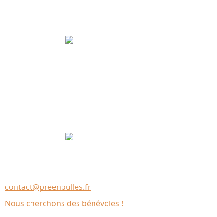
Nous contacter
Association Le Chantier
35137 Bédée (France)
contact@preenbulles.fr
Nous cherchons des bénévoles !