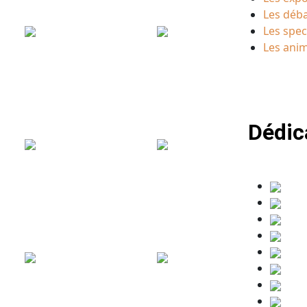
Les déb
Les spec
Les ani
Dédic