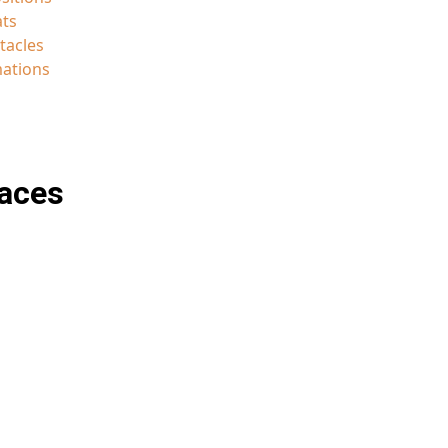
ats
tacles
mations
aces