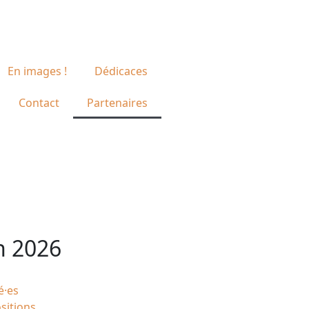
En images !
Dédicaces
Contact
Partenaires
n 2026
é·es
sitions