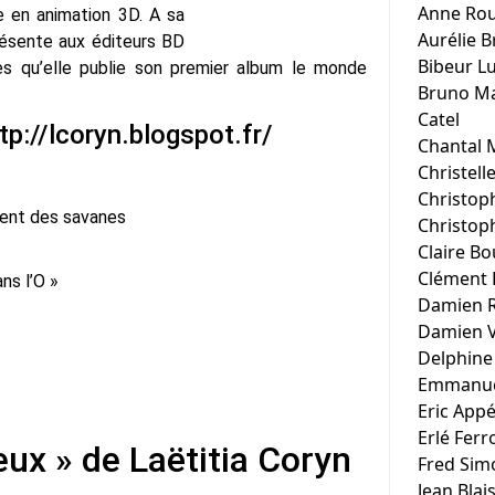
Anne Rou
ne en animation 3D. A sa
Aurélie B
résente aux éditeurs BD
Bibeur L
s qu’elle publie son premier album le monde
Bruno Ma
Catel
tp://lcoryn.blogspot.fr/
Chantal M
Christell
Christop
 Vent des savanes
Christop
Claire Bo
Clément 
ns l’O »
Damien 
Damien 
Delphine
Emmanuel
Eric App
Erlé Ferr
ux » de Laëtitia Coryn
Fred Sim
Jean Blai