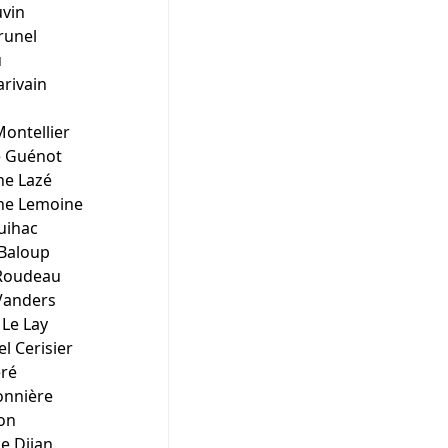
vin
runel
u
rivain
ontellier
e Guénot
he Lazé
he Lemoine
uihac
Baloup
Roudeau
Vanders
 Le Lay
 Cerisier
éré
onnière
on
se Djian