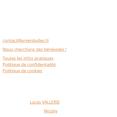
Nous contacter
Association Le Chantier
35137 Bédée (France)
contact@preenbulles.fr
Nous cherchons des bénévoles !
Toutes les infos pratiques
Politique de confidentialité
Politique de cookies
Affiche 2026 :
Lucas VALLERIE
Illustrations du site :
Nicoby