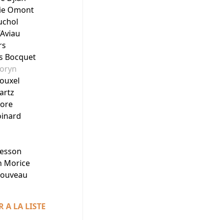
ie Omont
uchol
’Aviau
rs
is Bocquet
Coryn
Rouxel
artz
ore
inard
resson
n Morice
Nouveau
 A LA LISTE