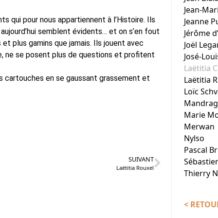
Jean-Mar
s qui pour nous appartiennent à l’Histoire. Ils
Jeanne P
i aujourd’hui semblent évidents… et on s’en fout
Jérôme d
s et plus gamins que jamais. Ils jouent avec
Joël Lega
, ne se posent plus de questions et profitent
José-Lou
Laëtitia 
ères cartouches en se gaussant grassement et
Laëtitia 
Loïc Schv
Mandrag
Marie Mo
Merwan
Nylso
Pascal B
SUIVANT
Sébastie
Laëtitia Rouxel
Thierry 
< RETOUR