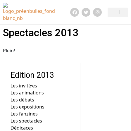
Edition 2026
Quoi de neuf ?
Infos pratiq
Spectacles 2013
Plein!
Edition 2013
Les invité·es
Les animations
Les débats
Les expositions
Les fanzines
Les spectacles
Dédicaces