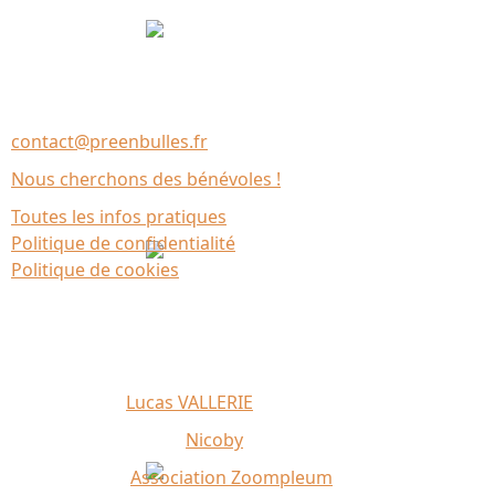
Nous contacter
Association Le Chantier
35137 Bédée (France)
contact@preenbulles.fr
Nous cherchons des bénévoles !
Toutes les infos pratiques
Politique de confidentialité
Politique de cookies
Affiche 2026 :
Lucas VALLERIE
Illustrations du site :
Nicoby
Crédit photo :
Association Zoompleum