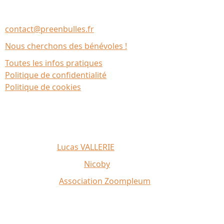
Association Le Chantier
35137 Bédée (France)
contact@preenbulles.fr
Nous cherchons des bénévoles !
Toutes les infos pratiques
Politique de confidentialité
Politique de cookies
Affiche 2026 :
Lucas VALLERIE
Illustrations du site :
Nicoby
Crédit photo :
Association Zoompleum
Partenaires