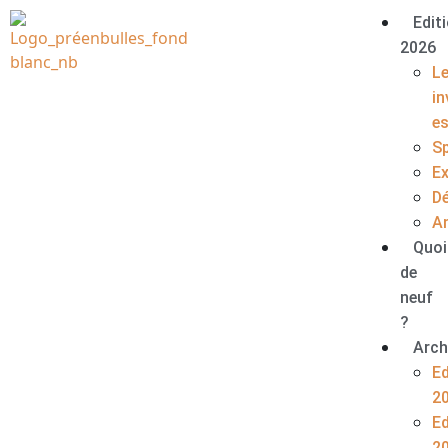
Edit
2026
L
in
e
S
E
D
A
Quoi
de
neuf
?
Arch
Ed
2
Ed
2