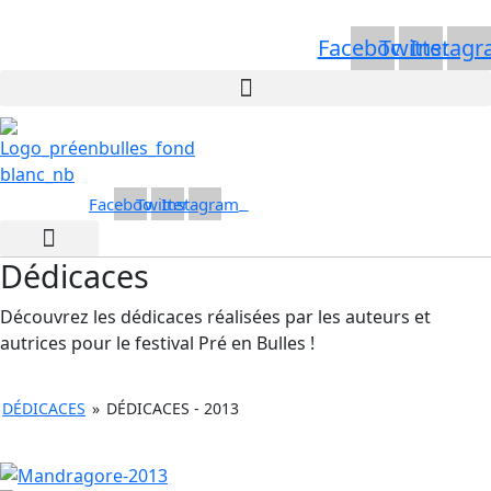
Aller
au
Facebook
Twitter
Instag
contenu
Facebook
Twitter
Instagram
Dédicaces
Découvrez les dédicaces réalisées par les auteurs et
autrices pour le festival Pré en Bulles !
DÉDICACES
»
DÉDICACES - 2013