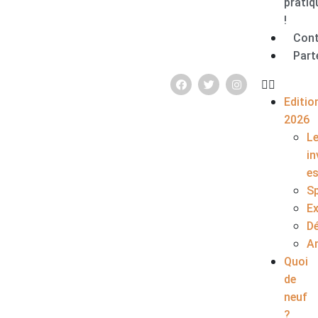
pratiq
!
Con
Part
Editio
2026
L
in
e
S
E
D
A
Quoi
de
neuf
?