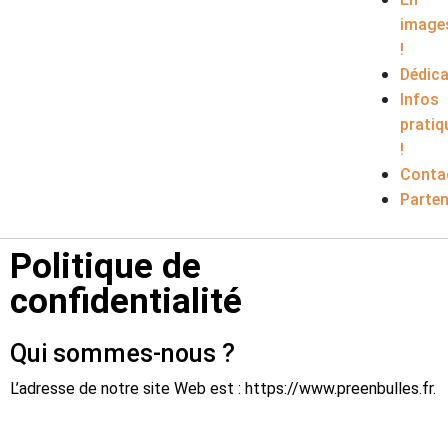
image
!
Dédic
Infos
pratiq
!
Conta
Parten
Politique de
confidentialité
Qui sommes-nous ?
L’adresse de notre site Web est : https://www.preenbulles.fr.