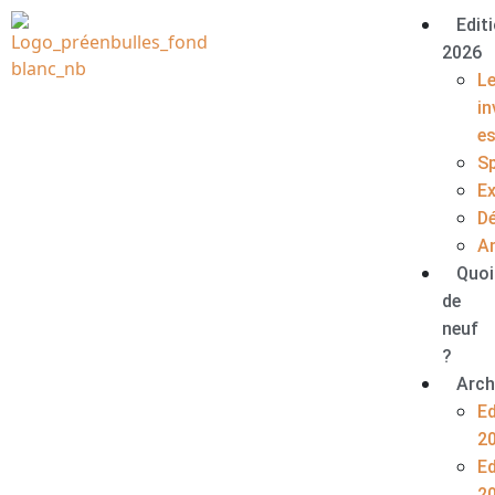
Edit
2026
L
in
e
S
E
D
A
Quoi
de
neuf
?
Arch
Ed
2
Ed
2