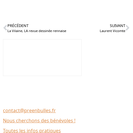
PRÉCÉDENT
SUIVANT
La Vilaine, LA revue dessinée rennaise
Laurent Vicomte
Nous contacter
Association Le Chantier
35137 Bédée (France)
contact@preenbulles.fr
Nous cherchons des bénévoles !
Toutes les infos pratiques