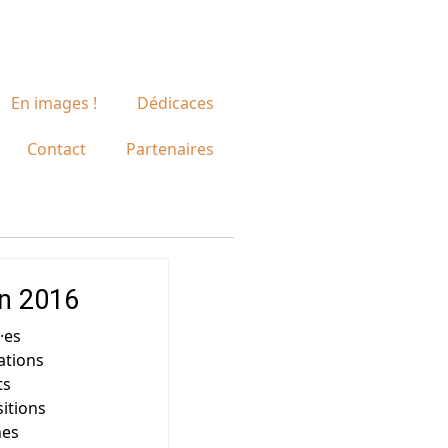
En images !
Dédicaces
Contact
Partenaires
on 2016
·es
ations
ts
itions
nes