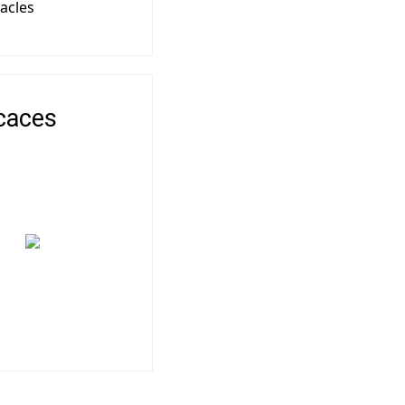
acles
caces