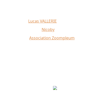
Affiche 2026 :
Lucas VALLERIE
Illustrations du site :
Nicoby
Crédit photo :
Association Zoompleum
Partenaires