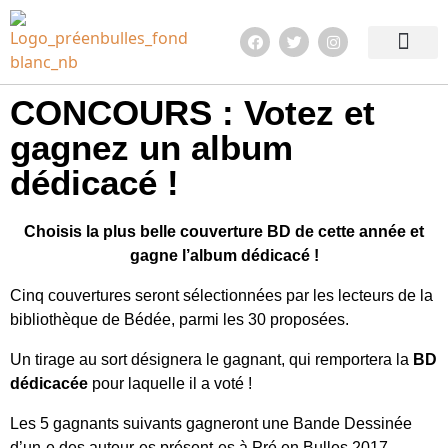
Edition 2026
Quoi de neuf ?
En images !
Infos pratiqu
CONCOURS : Votez et
gagnez un album
dédicacé !
Choisis la plus belle couverture BD de cette année et
gagne l’album dédicacé !
Cinq couvertures seront sélectionnées par les lecteurs de la
bibliothèque de Bédée, parmi les 30 proposées.
Un tirage au sort désignera le gagnant, qui remportera la
BD
dédicacée
pour laquelle il a voté !
Les 5 gagnants suivants gagneront une Bande Dessinée
d’un-e des auteur-es présent-es à Pré en Bulles 2017