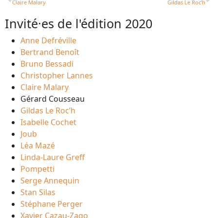
Claire Malary
Gildas Le Roc’h
Invité·es de l'édition 2020
Anne Defréville
Bertrand Benoît
Bruno Bessadi
Christopher Lannes
Claire Malary
Gérard Cousseau
Gildas Le Roc’h
Isabelle Cochet
Joub
Léa Mazé
Linda-Laure Greff
Pompetti
Serge Annequin
Stan Silas
Stéphane Perger
Xavier Cazau-Zago