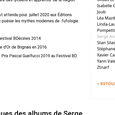
Isabelle 
Joub
est attendu pour juillet 2020 aux Éditions
Léa Maz
 poésie les mythes modernes de l’ufologie.
Linda-Lau
Pompetti
Serge An
 festival BDécines 2014.
Stan Sila
le d’Or de Brignais en 2016.
Stéphane
Xavier C
r Prix Pascal Guelfucci 2019 au Festival BD
Yann Val
Ztnarf
< RETOUR
ques des albums de Serge