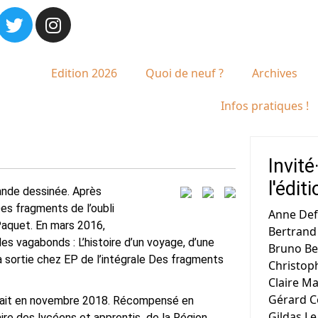
Edition 2026
Quoi de neuf ?
Archives
Infos pratiques !
Invité
l'édit
ande dessinée. Après
 Des fragments de l’oubli
Anne Defr
Paquet. En mars 2016,
Bertrand
es vagabonds : L’histoire d’un voyage, d’une
Bruno Be
 sortie chez EP de l’intégrale Des fragments
Christop
Claire Ma
Gérard 
parait en novembre 2018. Récompensé en
Gildas Le
aire des lycéens et apprentis de la Région