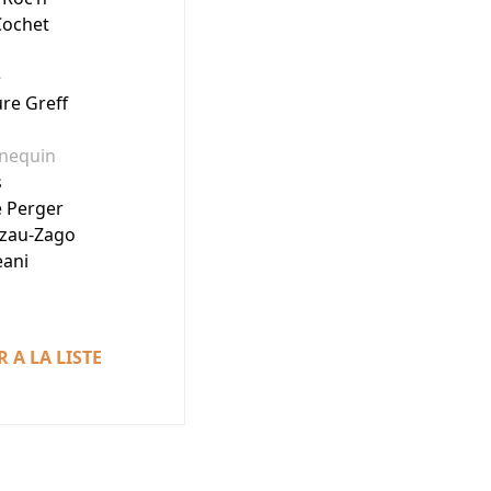
Cochet
é
re Greff
nequin
s
 Perger
azau-Zago
eani
 A LA LISTE