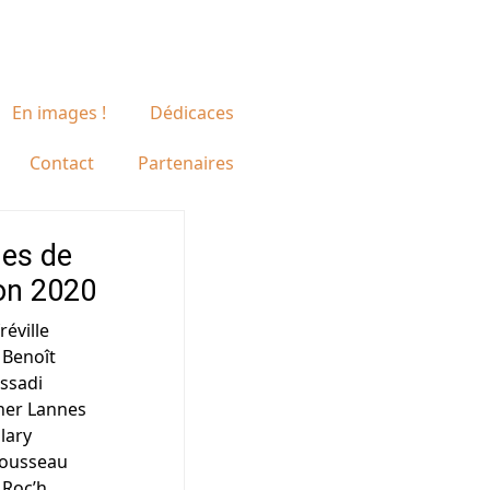
En images !
Dédicaces
Contact
Partenaires
·es de
ion 2020
éville
 Benoît
ssadi
her Lannes
lary
Cousseau
 Roc’h