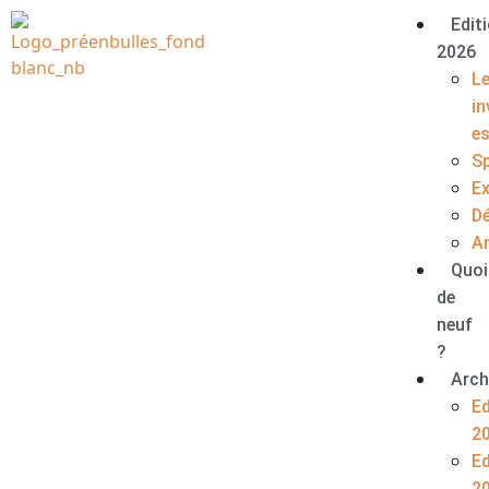
Edit
2026
L
in
e
S
E
D
A
Quoi
de
neuf
?
Arch
Ed
2
Ed
2