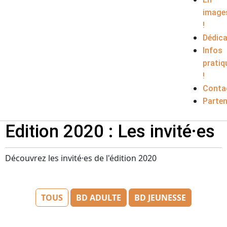
image
!
Dédic
Infos
pratiq
!
Conta
Parten
Edition 2020 : Les invité·es
Découvrez les invité·es de l'édition 2020
TOUS
BD ADULTE
BD JEUNESSE