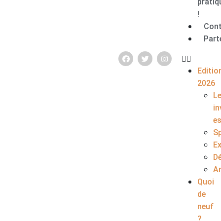
pratiq
!
Con
Part
Editio
2026
L
in
e
S
E
D
A
Quoi
de
neuf
?