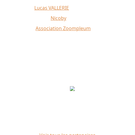
Affiche 2026 :
Lucas VALLERIE
Illustrations du site :
Nicoby
Crédit photo :
Association Zoompleum
Partenaires