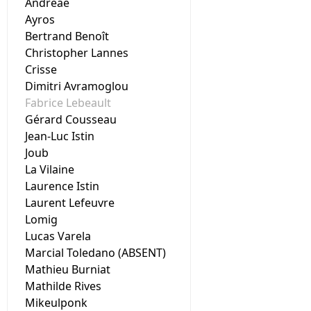
Andreae
Ayros
Bertrand Benoît
Christopher Lannes
Crisse
Dimitri Avramoglou
Fabrice Lebeault
Gérard Cousseau
Jean-Luc Istin
Joub
La Vilaine
Laurence Istin
Laurent Lefeuvre
Lomig
Lucas Varela
Marcial Toledano (ABSENT)
Mathieu Burniat
Mathilde Rives
Mikeulponk