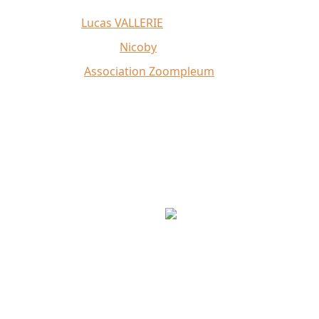
Affiche 2026 :
Lucas VALLERIE
Illustrations du site :
Nicoby
Crédit photo :
Association Zoompleum
Partenaires