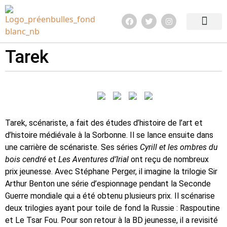
Edition 2026
Quoi de neuf ?
Infos pratiq
Tarek
Tarek, scénariste, a fait des études d’histoire de l’art et
d’histoire médiévale à la Sorbonne. Il se lance ensuite dans
une carrière de scénariste. Ses séries
Cyrill et les ombres du
bois cendré
et
Les Aventures d’Irial
ont reçu de nombreux
prix jeunesse. Avec Stéphane Perger, il imagine la trilogie Sir
Arthur Benton une série d’espionnage pendant la Seconde
Guerre mondiale qui a été obtenu plusieurs prix. Il scénarise
deux trilogies ayant pour toile de fond la Russie : Raspoutine
et Le Tsar Fou. Pour son retour à la BD jeunesse, il a revisité