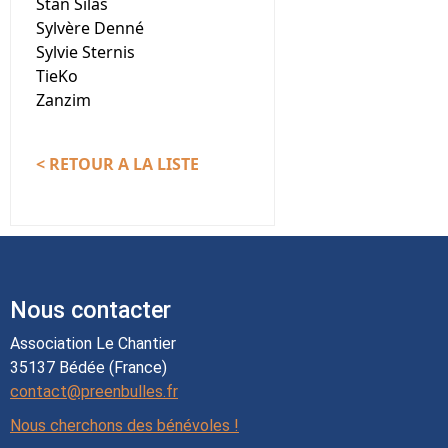
Stan Silas
Sylvère Denné
Sylvie Sternis
TieKo
Zanzim
< RETOUR A LA LISTE
Nous contacter
Association Le Chantier
35137 Bédée (France)
contact@preenbulles.fr
Nous cherchons des bénévoles !