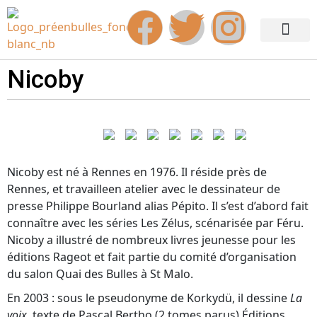
Edition 2026
Quoi de neuf ?
Infos pratiq
Nicoby
Nicoby est né à Rennes en 1976. Il réside près de
Rennes, et travailleen atelier avec le dessinateur de
presse Philippe Bourland alias Pépito. Il s’est d’abord fait
connaître avec les séries Les Zélus, scénarisée par Féru.
Nicoby a illustré de nombreux livres jeunesse pour les
éditions Rageot et fait partie du comité d’organisation
du salon Quai des Bulles à St Malo.
En 2003 : sous le pseudonyme de Korkydü, il dessine
La
voix
, texte de Pascal Bertho (2 tomes parus) Éditions