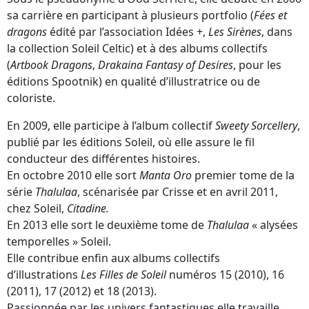
sa carrière en participant à plusieurs portfolio (
Fées et
dragons
édité par l’association Idées +,
Les Sirènes
, dans
la collection Soleil Celtic) et à des albums collectifs
(
Artbook Dragons
,
Drakaina Fantasy of Desires
, pour les
éditions Spootnik) en qualité d’illustratrice ou de
coloriste.
En 2009, elle participe à l’album collectif
Sweety Sorcellery
,
publié par les éditions Soleil, où elle assure le fil
conducteur des différentes histoires.
En octobre 2010 elle sort
Manta Oro
premier tome de la
série
Thalulaa
, scénarisée par Crisse et en avril 2011,
chez Soleil,
Citadine.
En 2013 elle sort le deuxième tome de
Thalulaa
« alysées
temporelles » Soleil.
Elle contribue enfin aux albums collectifs
d’illustrations
Les Filles de Soleil
numéros 15 (2010), 16
(2011), 17 (2012) et 18 (2013).
Passionnée par les univers fantastiques elle travaille