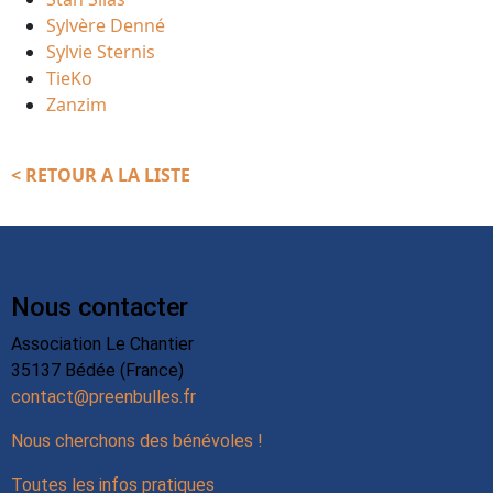
Sylvère Denné
Sylvie Sternis
TieKo
Zanzim
< RETOUR A LA LISTE
Nous contacter
Association Le Chantier
35137 Bédée (France)
contact@preenbulles.fr
Nous cherchons des bénévoles !
Toutes les infos pratiques