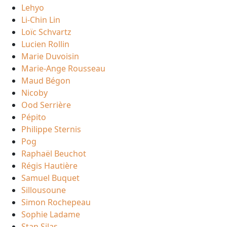
Lehyo
Li-Chin Lin
Loïc Schvartz
Lucien Rollin
Marie Duvoisin
Marie-Ange Rousseau
Maud Bégon
Nicoby
Ood Serrière
Pépito
Philippe Sternis
Pog
Raphaël Beuchot
Régis Hautière
Samuel Buquet
Sillousoune
Simon Rochepeau
Sophie Ladame
Stan Silas