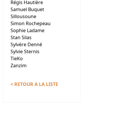
Régis Hautière
Samuel Buquet
Sillousoune
Simon Rochepeau
Sophie Ladame
Stan Silas
Sylvère Denné
Sylvie Sternis
TieKo
Zanzim
< RETOUR A LA LISTE
Nous contacter
Association Le Chantier
35137 Bédée (France)