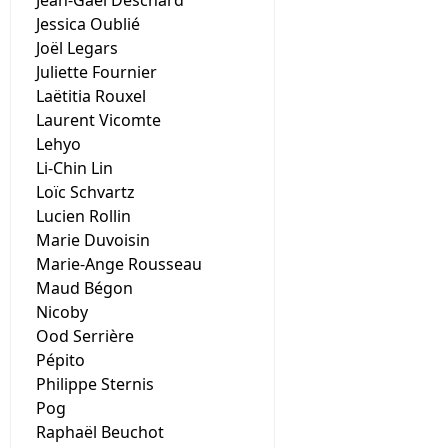
Jean-Gaël Deschard
Jessica Oublié
Joël Legars
Juliette Fournier
Laëtitia Rouxel
Laurent Vicomte
Lehyo
Li-Chin Lin
Loïc Schvartz
Lucien Rollin
Marie Duvoisin
Marie-Ange Rousseau
Maud Bégon
Nicoby
Ood Serrière
Pépito
Philippe Sternis
Pog
Raphaël Beuchot