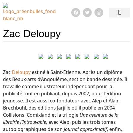
Edition 2026
Quoi de neuf ?
En images !
Infos pratiqu
Zac Deloupy
Zac
Deloupy
est né à Saint-Etienne. Après un diplôme
des Beaux-arts d’Angoulême, section bande dessinée. Il
travaille comme illustrateur indépendant pour la
publicité tout en publiant, depuis 2002, pour l’édition
jeunesse. Il est aussi co-fondateur avec Alep et Alain
Brechbuhl, des éditions Jarjille où il publie en 2004
Collisions, Comixland et la trilogie
Une aventure de la
librairie l’Introuvable
, avec Alep, puis les trois tomes
autobiographiques de son
Journal approximatif
, enfin,