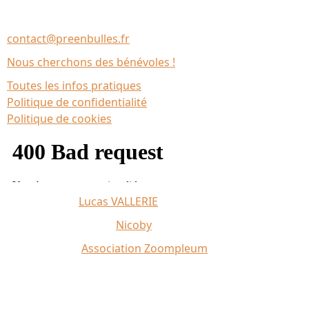
Association Le Chantier
35137 Bédée (France)
contact@preenbulles.fr
Nous cherchons des bénévoles !
Toutes les infos pratiques
Politique de confidentialité
Politique de cookies
Affiche 2026 :
Lucas VALLERIE
Illustrations du site :
Nicoby
Crédit photo :
Association Zoompleum
Partenaires