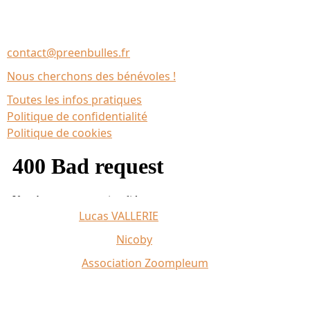
Association Le Chantier
35137 Bédée (France)
contact@preenbulles.fr
Nous cherchons des bénévoles !
Toutes les infos pratiques
Politique de confidentialité
Politique de cookies
Affiche 2026 :
Lucas VALLERIE
Illustrations du site :
Nicoby
Crédit photo :
Association Zoompleum
Partenaires