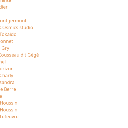
hanta
dier
Montgermont
 COsmics studio
 Tokaïdo
Bonnet
 Gry
Cousseau dit Gégé
hel
rizur
 Charly
ssandra
e Berre
e
 Houssin
 Houssin
 Lefeuvre