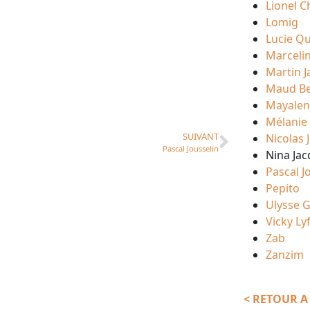
Lionel C
Lomig
Lucie Q
Marceli
Martin 
Maud B
Mayalen
Mélanie 
SUIVANT
Nicolas 
Pascal Jousselin
Nina Ja
Pascal J
Pepito
Ulysse G
Vicky L
Zab
Zanzim
< RETOUR A 