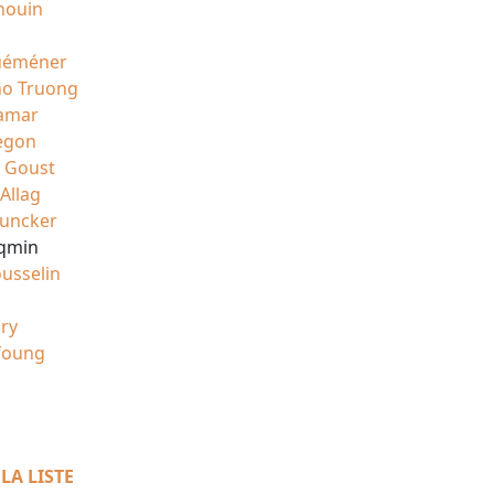
houin
uéméner
no Truong
Jamar
egon
 Goust
Allag
Juncker
cqmin
ousselin
ry
yfoung
LA LISTE