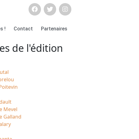
s !
Contact
Partenaires
es de l'édition
utal
orelou
Poitevin
idault
e Mevel
le Galland
alary