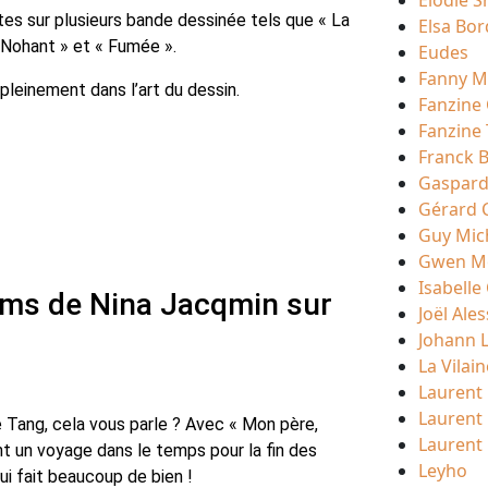
Elodie S
stes sur plusieurs bande dessinée tels que « La
Elsa Bor
 Nohant » et « Fumée ».
Eudes
Fanny 
 pleinement dans l’art du dessin.
Fanzine
Fanzine
Franck 
Gaspard
Gérard 
Guy Mic
Gwen Mo
Isabelle
ums de Nina Jacqmin sur
Joël Ale
Johann L
La Vilain
Laurent
Laurent
e Tang, cela vous parle ? Avec « Mon père,
Laurent
nt un voyage dans le temps pour la fin des
Leyho
i fait beaucoup de bien !