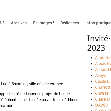
f ?
Archives
En images !
Dédicaces
Infos pratique
Invité·
2023
Alain Go
Alexis H
Arnaud 
Aseyn
Cécile B
uc à Bruxelles, ville où elle est née.
Charlott
Christel
opportunité de lancer un projet de bande
Claire M
’éléphant » sort l’année suivante aux éditions
DAWID
natrice.