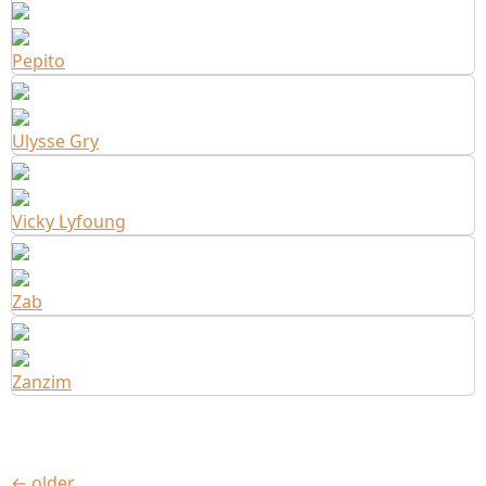
Pepito
Ulysse Gry
Vicky Lyfoung
Zab
Zanzim
←
older