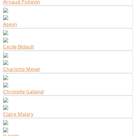
Arnaud Poitevin
Aseyn
Cécile Bidault
Charlotte Mevel
Christelle Galland
Claire Malary