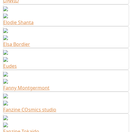
DAWID
Elodie Shanta
Elsa Bordier
Eudes
Fanny Montgermont
Fanzine COsmics studio
Fanzine Tokaïdo