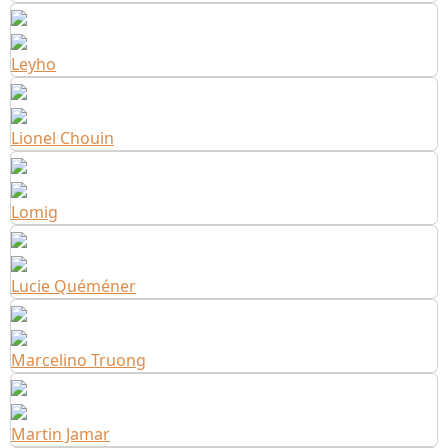
Leyho
Lionel Chouin
Lomig
Lucie Quéméner
Marcelino Truong
Martin Jamar