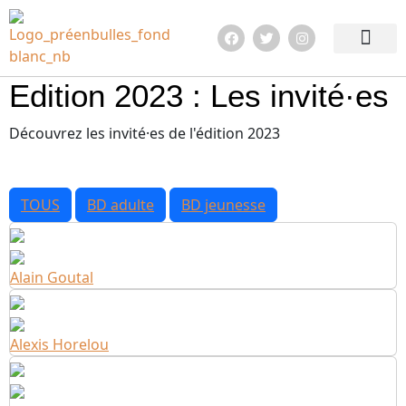
Edition 2026
Quoi de neuf ?
En images !
Infos pratiqu
Edition 2023 : Les invité·es
Découvrez les invité·es de l'édition 2023
TOUS
BD adulte
BD jeunesse
Alain Goutal
Alexis Horelou