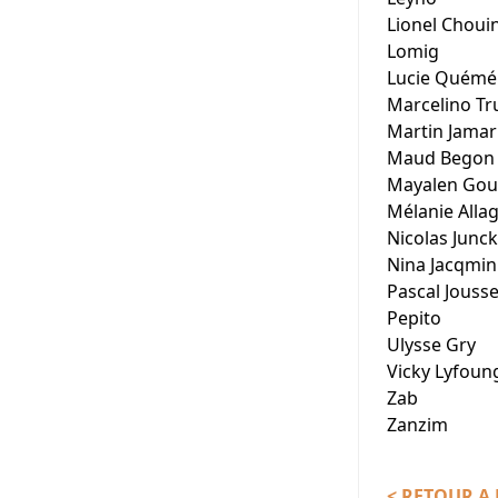
Lionel Choui
Lomig
Lucie Quémé
Marcelino T
Martin Jamar
Maud Begon
Mayalen Gou
Mélanie Alla
Nicolas Junc
Nina Jacqmin
Pascal Jousse
Pepito
Ulysse Gry
Vicky Lyfoun
Zab
Zanzim
< RETOUR A 