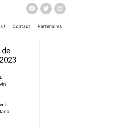
s !
Contact
Partenaires
s de
n 2023
ou
vin
t
vel
lland