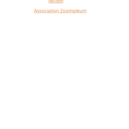
Illustrations du site :
Nicoby
Crédit photo :
Association Zoompleum