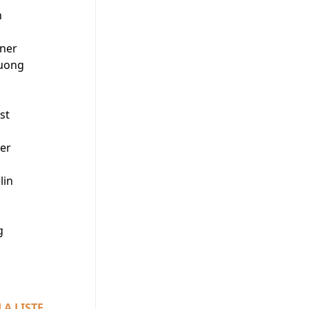
n
ner
ruong
st
g
ker
lin
g
LA LISTE