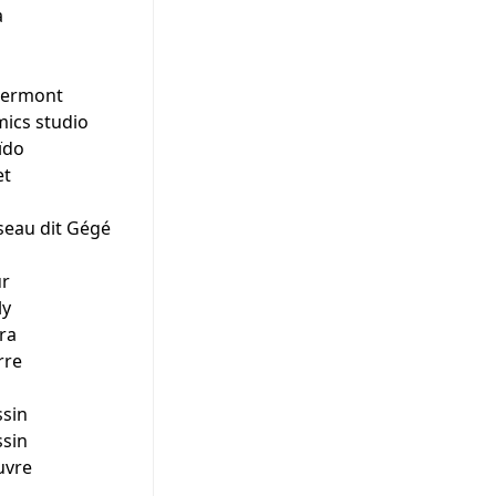
a
germont
ics studio
ïdo
et
eau dit Gégé
r
ly
ra
rre
sin
sin
uvre