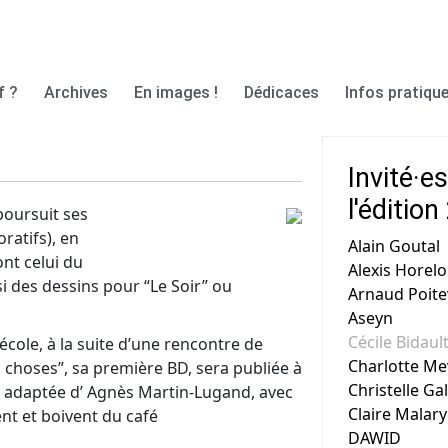
f ?
Archives
En images !
Dédicaces
Infos pratique
Invité·e
l'éditio
 poursuit ses
ratifs), en
Alain Goutal
ont celui du
Alexis Horel
i des dessins pour “Le Soir” ou
Arnaud Poite
Aseyn
Cécile Bidaul
’école, à la suite d’une rencontre de
Charlotte Me
es choses”, sa première BD, sera publiée à
Christelle Ga
es adaptée d’ Agnès Martin-Lugand, avec
Claire Malary
nt et boivent du café
DAWID