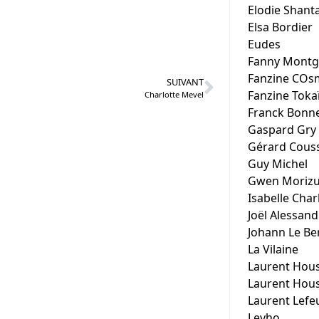
Elodie Shant
Elsa Bordier
Eudes
Fanny Mont
Fanzine COsm
SUIVANT
Fanzine Toka
Charlotte Mevel
Franck Bonn
Gaspard Gry
Gérard Couss
Guy Michel
Gwen Morizu
Isabelle Char
Joël Alessand
Johann Le Be
La Vilaine
Laurent Hous
Laurent Hous
Laurent Lefe
Leyho