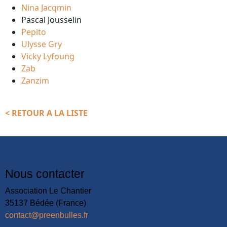
Nina Jacqmin
Pascal Jousselin
Pepito
Ulysse Gry
Vicky Lyfoung
Zab
Zanzim
< RETOUR A LA LISTE
Nous contacter
Association Le Chantier
35137 Bédée (France)
contact@preenbulles.fr