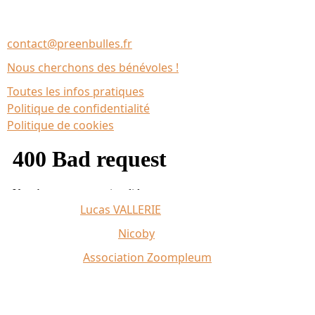
Association Le Chantier
35137 Bédée (France)
contact@preenbulles.fr
Nous cherchons des bénévoles !
Toutes les infos pratiques
Politique de confidentialité
Politique de cookies
Affiche 2026 :
Lucas VALLERIE
Illustrations du site :
Nicoby
Crédit photo :
Association Zoompleum
Partenaires