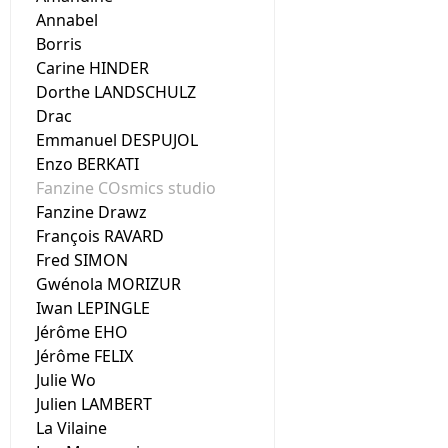
Annabel
Borris
Carine HINDER
Dorthe LANDSCHULZ
Drac
Emmanuel DESPUJOL
Enzo BERKATI
Fanzine COsmics studio
Fanzine Drawz
François RAVARD
Fred SIMON
Gwénola MORIZUR
Iwan LEPINGLE
Jérôme EHO
Jérôme FELIX
Julie Wo
Julien LAMBERT
La Vilaine