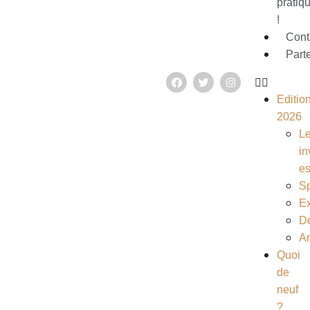
pratiq
!
Cont
Part
Editio
2026
L
in
e
S
Ex
D
A
Quoi
de
neuf
?