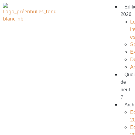
Edit
2026
L
in
e
S
Ex
D
A
Quoi
de
neuf
?
Arch
Ed
2
Ed
2