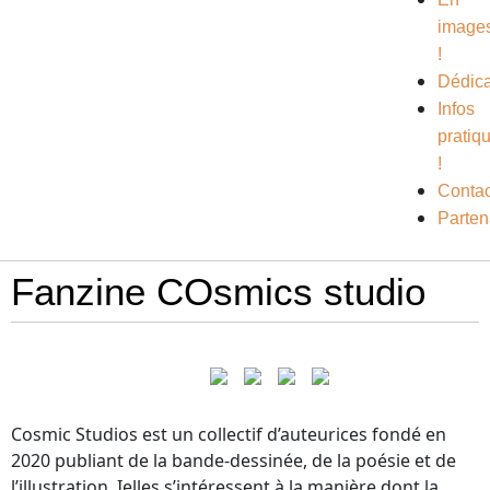
image
!
Dédic
Infos
pratiq
!
Contac
Parten
Fanzine COsmics studio
Cosmic Studios est un collectif d’auteurices fondé en
2020 publiant de la bande-dessinée, de la poésie et de
l’illustration. Ielles s’intéressent à la manière dont la