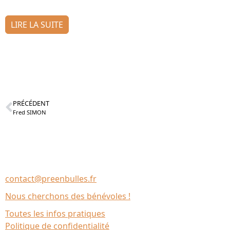
LIRE LA SUITE
PRÉCÉDENT
Fred SIMON
Nous contacter
Association Le Chantier
35137 Bédée (France)
contact@preenbulles.fr
Nous cherchons des bénévoles !
Toutes les infos pratiques
Politique de confidentialité