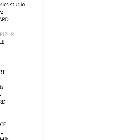
ics studio
wz
VARD
RIZUR
LE
RT
is
A
RD
ACE
L
EMIN