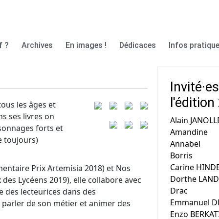
f ?
Archives
En images !
Dédicaces
Infos pratique
Invité·e
l'éditio
tous les âges et
s ses livres on
Alain JANOLL
sonnages forts et
Amandine
e toujours)
Annabel
Borris
Carine HIND
ntaire Prix Artemisia 2018) et Nos
Dorthe LAN
 des Lycéens 2019), elle collabore avec
Drac
e des lecteurices dans des
Emmanuel D
 parler de son métier et animer des
Enzo BERKAT