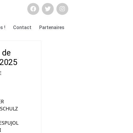
s !
Contact
Partenaires
s de
n 2025
E
ER
DSCHULZ
ESPUJOL
I