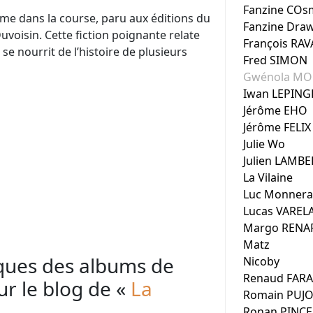
Fanzine COsm
mme dans la course, paru aux éditions du
Fanzine Dra
Duvoisin. Cette fiction poignante relate
François RA
e nourrit de l’histoire de plusieurs
Fred SIMON
Gwénola MO
Iwan LEPING
Jérôme EHO
Jérôme FELIX
Julie Wo
Julien LAMBE
La Vilaine
Luc Monnera
Lucas VAREL
Margo RENA
Matz
iques des albums de
Nicoby
Renaud FAR
r le blog de «
La
Romain PUJO
Ronan PINC