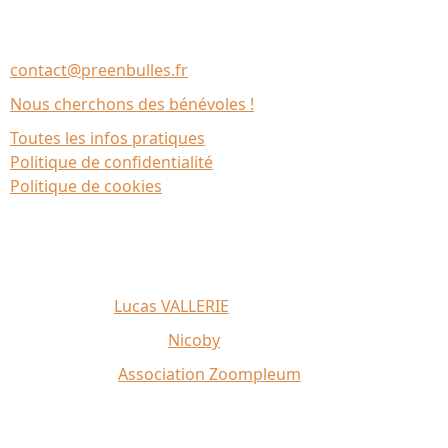
Association Le Chantier
35137 Bédée (France)
contact@preenbulles.fr
Nous cherchons des bénévoles !
Toutes les infos pratiques
Politique de confidentialité
Politique de cookies
Affiche 2026 :
Lucas VALLERIE
Illustrations du site :
Nicoby
Crédit photo :
Association Zoompleum
Partenaires