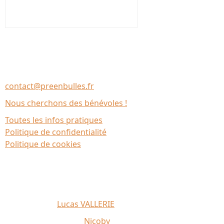
Nous contacter
Association Le Chantier
35137 Bédée (France)
contact@preenbulles.fr
Nous cherchons des bénévoles !
Toutes les infos pratiques
Politique de confidentialité
Politique de cookies
Affiche 2026 :
Lucas VALLERIE
Illustrations du site :
Nicoby