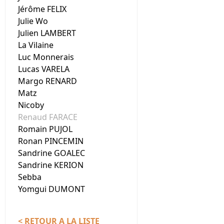
Jérôme FELIX
Julie Wo
Julien LAMBERT
La Vilaine
Luc Monnerais
Lucas VARELA
Margo RENARD
Matz
Nicoby
Renaud FARACE
Romain PUJOL
Ronan PINCEMIN
Sandrine GOALEC
Sandrine KERION
Sebba
Yomgui DUMONT
< RETOUR A LA LISTE