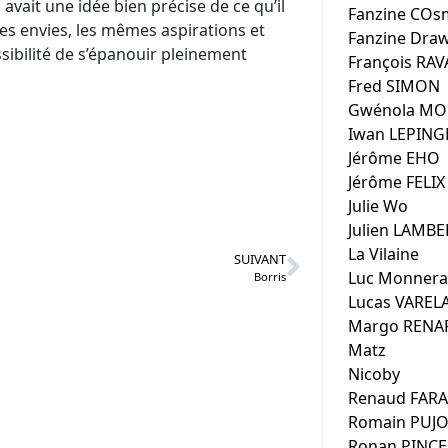
il avait une idée bien précise de ce qu’il
Fanzine COsm
mes envies, les mêmes aspirations et
Fanzine Dra
ssibilité de s’épanouir pleinement
François RA
Fred SIMON
Gwénola MO
Iwan LEPING
Jérôme EHO
Jérôme FELIX
Julie Wo
Julien LAMBE
La Vilaine
SUIVANT
Luc Monnera
Borris
Lucas VAREL
Margo RENA
Matz
Nicoby
Renaud FAR
Romain PUJO
Ronan PINC