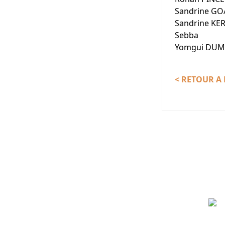
Sandrine GO
Sandrine KE
Sebba
Yomgui DU
< RETOUR A 
Partenaires