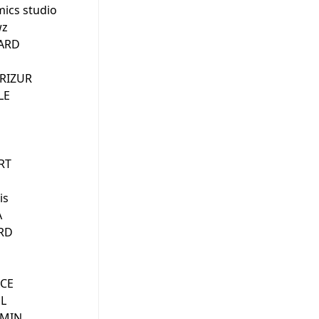
ics studio
wz
VARD
RIZUR
LE
RT
is
A
RD
ACE
L
EMIN