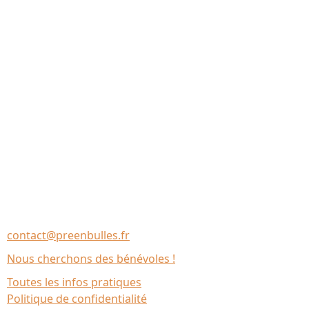
Nous contacter
Association Le Chantier
35137 Bédée (France)
contact@preenbulles.fr
Nous cherchons des bénévoles !
Toutes les infos pratiques
Politique de confidentialité