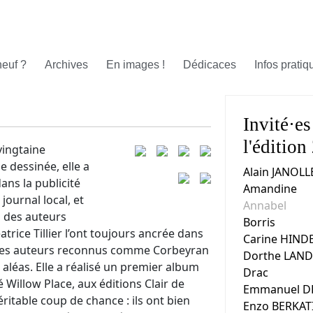
neuf ?
Archives
En images !
Dédicaces
Infos pratiq
Invité·es
l'édition
vingtaine
 dessinée, elle a
Alain JANOLL
ans la publicité
Amandine
journal local, et
Annabel
 des auteurs
Borris
ice Tillier l’ont toujours ancrée dans
Carine HIND
r. Des auteurs reconnus comme Corbeyran
Dorthe LAN
aléas. Elle a réalisé un premier album
Drac
é Willow Place, aux éditions Clair de
Emmanuel D
ritable coup de chance : ils ont bien
Enzo BERKAT