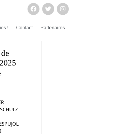
ues !
Contact
Partenaires
 de
 2025
E
ER
DSCHULZ
ESPUJOL
I