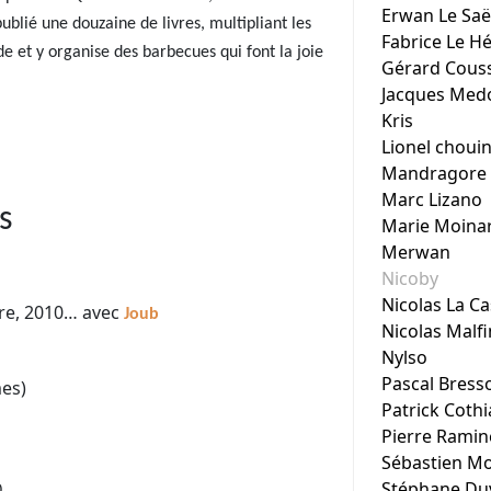
Erwan Le Saë
ublié une douzaine de livres, multipliant les
Fabrice Le H
de et y organise des barbecues qui font la joie
Gérard Cous
Jacques Med
Kris
Lionel choui
Mandragore
Marc Lizano
s
Marie Moina
Merwan
Nicoby
Nicolas La Ca
re, 2010… avec
Joub
Nicolas Malfi
Nylso
Pascal Bress
mes)
Patrick Cothi
Pierre Ramin
Sébastien Mo
Stéphane Du