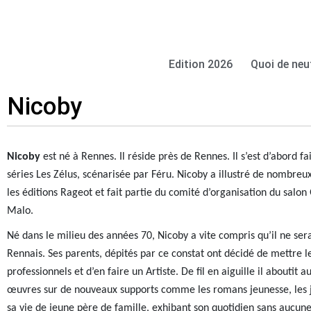
Edition 2026
Quoi de neu
Nicoby
Nicoby
est né à Rennes. Il réside près de Rennes. Il s’est d’abord fa
séries Les Zélus, scénarisée p
ar Féru. Nicoby a illustré de nombreux
les éditions Rageot et fait partie du comité d’organisation du salon 
Malo.
Né dans le milieu des années 70, Nicoby a vite compris qu’il ne se
Rennais. Ses parents, dépités par ce constat ont décidé de mettre le
professionnels et d’en faire un Artiste. De fil en aiguille il aboutit
œuvres sur de nouveaux supports comme les romans jeunesse, les jo
sa vie de jeune père de famille, exhibant son quotidien sans aucune