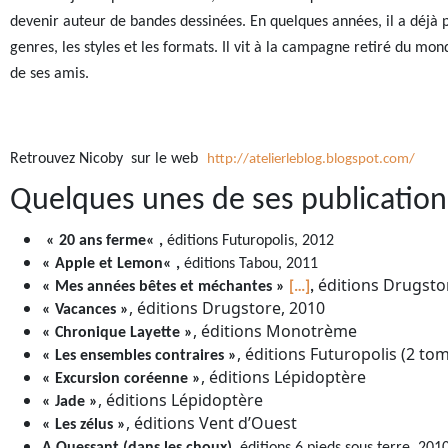
devenir auteur de bandes dessinées. En quelques années, il a déjà p
genres, les styles et les formats. Il vit à la campagne retiré du mon
de ses amis.
Retrouvez Nicoby
sur le web
http://atelierleblog.blogspot.com/
Quelques unes de ses publication
«
20 ans ferme
«
,
éditions Futuropolis, 2012
«
Apple et Lemon
«
,
éditions Tabou, 2011
éditions Drugsto
« Mes années bêtes et méchantes »
[…]
,
, éditions Drugstore, 2010
« Vacances »
, éditions Monotrème
« Chronique Layette »
, éditions Futuropolis (2 to
« Les ensembles contraires »
, éditions Lépidoptère
« Excursion coréenne »
, éditions Lépidoptère
« Jade »
, éditions Vent d’Ouest
« Les zélus »