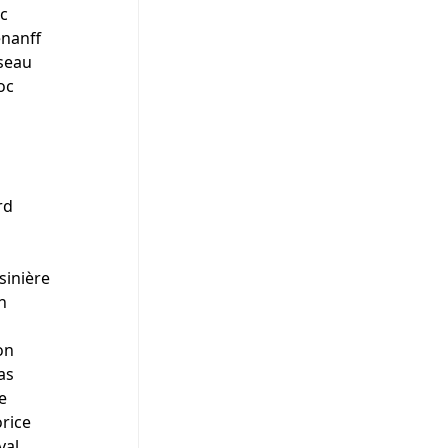
c
énanff
seau
oc
n
rd
sinière
n
on
as
e
rice
val