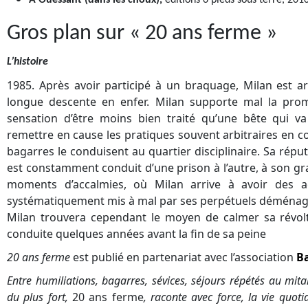
A Ouessant (dans les choux),
éditions 6 pieds sous terre, 201
Gros plan sur « 20 ans ferme »
L’histoire
1985. Après avoir participé à un braquage, Milan est arr
longue descente en enfer. Milan supporte mal la promi
sensation d’être moins bien traité qu’une bête qui va 
remettre en cause les pratiques souvent arbitraires en cou
bagarres le conduisent au quartier disciplinaire. Sa rép
est constamment conduit d’une prison à l’autre, à son gra
moments d’accalmies, où Milan arrive à avoir des act
systématiquement mis à mal par ses perpétuels déména
Milan trouvera cependant le moyen de calmer sa révolt
conduite quelques années avant la fin de sa peine
20 ans ferme
est publié en partenariat avec l’association
Ba
Entre humiliations, bagarres, sévices, séjours répétés au mitar
du plus fort,
20 ans ferme
, raconte avec force, la vie quot