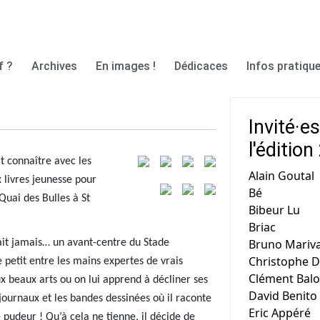
f ?
Archives
En images !
Dédicaces
Infos pratique
Invité·e
l'éditio
it connaître avec les
Alain Goutal
 livres jeunesse pour
Bé
Quai des Bulles à St
Bibeur Lu
Briac
Bruno Mariv
rait jamais… un avant-centre du Stade
Christophe D
 petit entre les mains expertes de vrais
Clément Bal
 aux beaux arts ou on lui apprend à décliner ses
David Benito
urnaux et les bandes dessinées où il raconte
Eric Appéré
 pudeur ! Qu’à cela ne tienne, il décide de