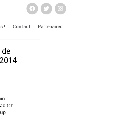
s !
Contact
Partenaires
s de
n 2014
ain
abitch
oup