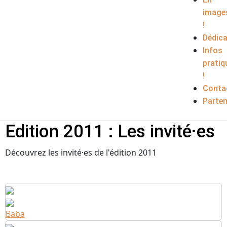
image
!
Dédic
Infos
pratiq
!
Conta
Parten
Edition 2011 : Les invité·es
Découvrez les invité·es de l'édition 2011
Baba