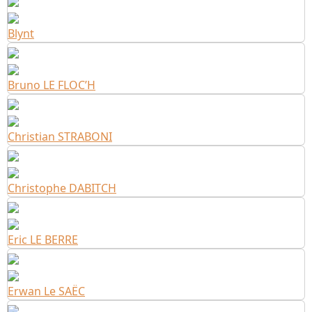
Blynt
Bruno LE FLOC’H
Christian STRABONI
Christophe DABITCH
Eric LE BERRE
Erwan Le SAËC