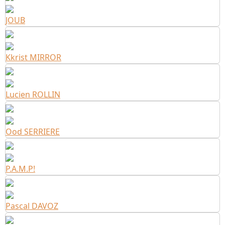
JOUB
Kkrist MIRROR
Lucien ROLLIN
Ood SERRIERE
P.A.M.P!
Pascal DAVOZ