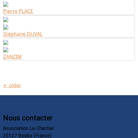
Pierre PLACE
Stéphane DUVAL
ZANZIM
←
older
Nous contacter
Association Le Chantier
35137 Bédée (France)