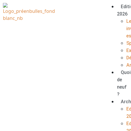
Edit
2026
L
in
e
S
E
D
A
Quoi
de
neuf
?
Arch
Ed
2
Ed
2