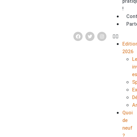
pratiq
!
Con
Part
Editio
2026
L
in
e
S
E
D
A
Quoi
de
neuf
?