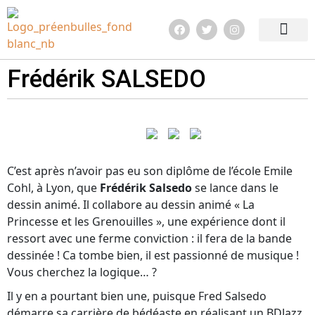
Edition 2026
Quoi de neuf ?
Infos pratiq
Frédérik SALSEDO
C’est après n’avoir pas eu son diplôme de l’école Emile
Cohl, à Lyon, que
Frédérik Salsedo
se lance dans le
dessin animé. Il collabore au dessin animé « La
Princesse et les Grenouilles », une expérience dont il
ressort avec une ferme conviction : il fera de la bande
dessinée ! Ca tombe bien, il est passionné de musique !
Vous cherchez la logique… ?
Il y en a pourtant bien une, puisque Fred Salsedo
démarre sa carrière de bédéaste en réalisant un BDJazz