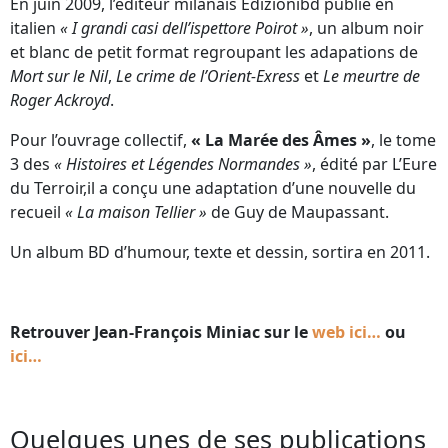
En juin 2009, l’éditeur milanais Edizionibd publie en
italien
« I grandi casi dell’ispettore Poirot »
, un album noir
et blanc de petit format regroupant les adapations de
Mort sur le Nil
,
Le crime de l’Orient-Exress
et
Le meurtre de
Roger Ackroyd
.
Pour l’ouvrage collectif,
« La Marée des Âmes »
, le tome
3 des
« Histoires et Légendes Normandes »
, édité par L’Eure
du Terroir,il a conçu une adaptation d’une nouvelle du
recueil
« La maison Tellier »
de Guy de Maupassant.
Un album BD d’humour, texte et dessin, sortira en 2011.
Retrouver Jean-François Miniac sur le
web ici…
ou
ici…
Quelques unes de ses publications