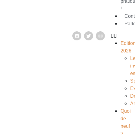
pratiq
!
Cont
Part
Editio
2026
L
in
e
S
Ex
D
A
Quoi
de
neuf
?