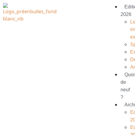
Edit
2026
L
in
e
S
Ex
D
A
Quoi
de
neuf
?
Arch
Ed
2
Ed
2