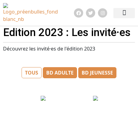
Edition 2026
Quoi de neuf ?
Infos pratiq
Edition 2023 : Les invité·es
Découvrez les invité·es de l'édition 2023
TOUS
BD ADULTE
BD JEUNESSE