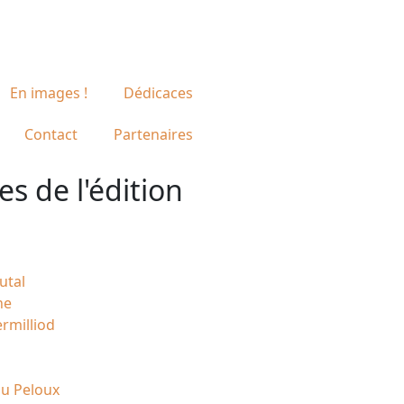
En images !
Dédicaces
Contact
Partenaires
es de l'édition
utal
ne
rmilliod
Du Peloux