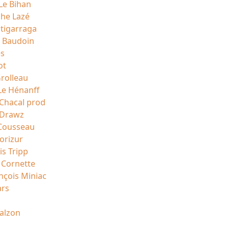
Le Bihan
phe Lazé
stigarraga
 Baudoin
es
ot
rolleau
Le Hénanff
 Chacal prod
 Drawz
Cousseau
rizur
is Tripp
 Cornette
nçois Miniac
ars
alzon