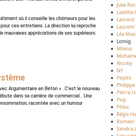
Julie Ro
Laëtitia
âtiment où il conseille les chômeurs pour les
Laurent
pour ces entretiens. La direction lui reproche
Laurent
 de mauvaises appréciations de ses supérieurs.
Léa Maz
Lomig
Milena
Mohame
Nicoby
NY
ystème
Pepito
Philippe
vec Argumentaire en Béton » . C’est le nouveau
Pierre 
 débute dans sa carrière de commercial… Une
Pog
 consommation, racontée avec un humour
Ptiluc
Régis Ha
Romain 
Sandra 