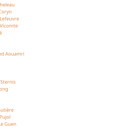
cheleau
 Coryn
 Lefeuvre
 Vicomte
é
d Aouamri
 Sternis
Uong
utière
Pujol
Le Guen