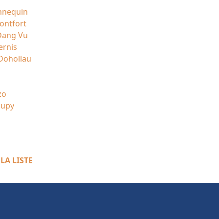
z
nnequin
ontfort
Dang Vu
ernis
Dohollau
zo
oupy
LA LISTE