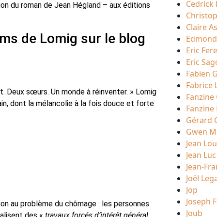
Cedrick 
ion du roman de Jean Hégland – aux éditions
Christo
Claire A
ms de Lomig sur le blog
Edmond
Eric Fer
Eric Sag
Fabien G
Fabrice 
rêt. Deux sœurs. Un monde à réinventer. » Lomig
Fanzine
n, dont la mélancolie à la fois douce et forte
Fanzine
Gérard 
Gwen Mo
Jean Lou
Jean Luc
Jean-Fra
Joël Leg
Jop
Joseph F
ution au problème du chômage : les personnes
Joub
éalisent des «
travaux forcés d’intérêt général