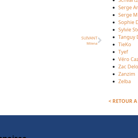
Schvart
Serge A
Serge M
Sophie 
Sylvie St
Tanguy 
SUIVANT
Milena
TieKo
Tyef
Véro Ca
Zac Del
Zanzim
Zelba
< RETOUR A 