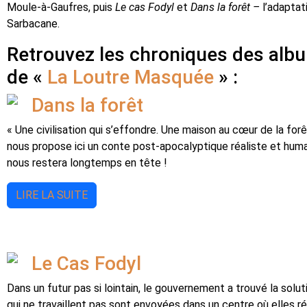
Moule-à-Gaufres, puis
Le cas Fodyl
et
Dans la forêt –
l’adaptat
Sarbacane.
Retrouvez les chroniques des albu
de «
La Loutre Masquée
» :
Dans la forêt
« Une civilisation qui s’effondre. Une maison au cœur de la fo
nous propose ici un conte post-apocalyptique réaliste et humai
nous restera longtemps en tête !
LIRE LA SUITE
Le Cas Fodyl
Dans un futur pas si lointain, le gouvernement a trouvé la sol
qui ne travaillent pas sont envoyées dans un centre où elles r