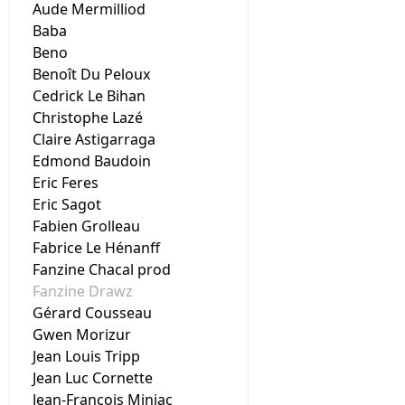
Aude Mermilliod
Baba
Beno
Benoît Du Peloux
Cedrick Le Bihan
Christophe Lazé
Claire Astigarraga
Edmond Baudoin
Eric Feres
Eric Sagot
Fabien Grolleau
Fabrice Le Hénanff
Fanzine Chacal prod
Fanzine Drawz
Gérard Cousseau
Gwen Morizur
Jean Louis Tripp
Jean Luc Cornette
Jean-François Miniac