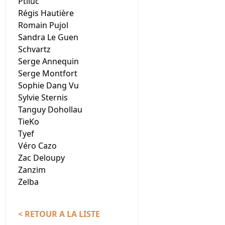
Ptiluc
Régis Hautière
Romain Pujol
Sandra Le Guen
Schvartz
Serge Annequin
Serge Montfort
Sophie Dang Vu
Sylvie Sternis
Tanguy Dohollau
TieKo
Tyef
Véro Cazo
Zac Deloupy
Zanzim
Zelba
< RETOUR A LA LISTE