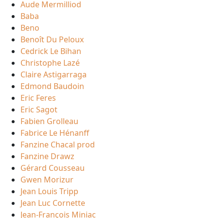
Aude Mermilliod
Baba
Beno
Benoît Du Peloux
Cedrick Le Bihan
Christophe Lazé
Claire Astigarraga
Edmond Baudoin
Eric Feres
Eric Sagot
Fabien Grolleau
Fabrice Le Hénanff
Fanzine Chacal prod
Fanzine Drawz
Gérard Cousseau
Gwen Morizur
Jean Louis Tripp
Jean Luc Cornette
Jean-François Miniac