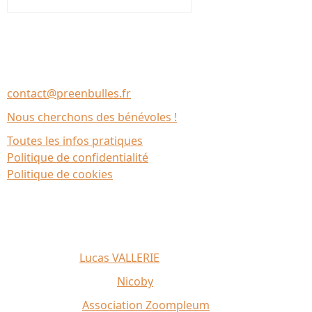
Nous contacter
Association Le Chantier
35137 Bédée (France)
contact@preenbulles.fr
Nous cherchons des bénévoles !
Toutes les infos pratiques
Politique de confidentialité
Politique de cookies
Affiche 2026 :
Lucas VALLERIE
Illustrations du site :
Nicoby
Crédit photo :
Association Zoompleum