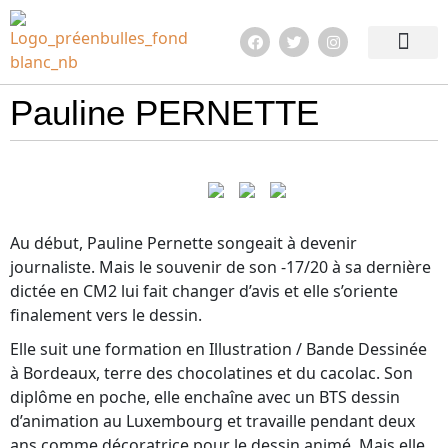
Edition 2026
Quoi de neuf ?
En images !
Infos pratiqu
Pauline PERNETTE
Au début, Pauline Pernette songeait à devenir
journaliste. Mais le souvenir de son -17/20 à sa dernière
dictée en CM2 lui fait changer d’avis et elle s’oriente
finalement vers le dessin.
Elle suit une formation en Illustration / Bande Dessinée
à Bordeaux, terre des chocolatines et du cacolac. Son
diplôme en poche, elle enchaîne avec un BTS dessin
d’animation au Luxembourg et travaille pendant deux
ans comme décoratrice pour le dessin animé. Mais elle