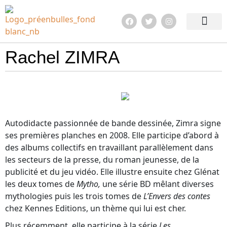
Edition 2026
Quoi de neuf ?
En images !
Infos pratiqu
Rachel ZIMRA
Autodidacte passionnée de bande dessinée, Zimra signe
ses premières planches en 2008. Elle participe d’abord à
des albums collectifs en travaillant parallèlement dans
les secteurs de la presse, du roman jeunesse, de la
publicité et du jeu vidéo. Elle illustre ensuite chez Glénat
les deux tomes de
Mytho,
une série BD mêlant diverses
mythologies puis les trois tomes de
L’Envers des contes
chez Kennes Editions, un thème qui lui est cher.
Plus récemment, elle participe à la série
Les