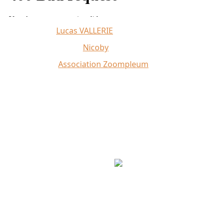
Affiche 2026 :
Lucas VALLERIE
Illustrations du site :
Nicoby
Crédit photo :
Association Zoompleum
Partenaires