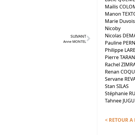
Maïlis COLO
Manon TEXT
Marie Duvois
Nicoby
Nicolas DEM
SUIVANT
Anne MONTEL
Pauline PER
Philippe LAR
Pierre TARA
Rachel ZIMR
Renan COQU
Servane REV
Stan SILAS
Stéphanie R
Tahnee JUGU
< RETOUR A 