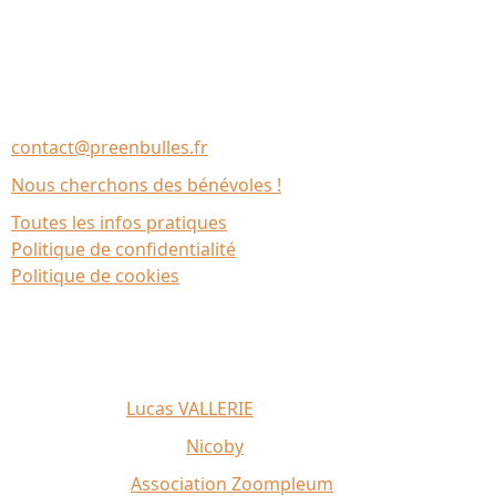
Nous contacter
Association Le Chantier
35137 Bédée (France)
contact@preenbulles.fr
Nous cherchons des bénévoles !
Toutes les infos pratiques
Politique de confidentialité
Politique de cookies
Affiche 2026 :
Lucas VALLERIE
Illustrations du site :
Nicoby
Crédit photo :
Association Zoompleum