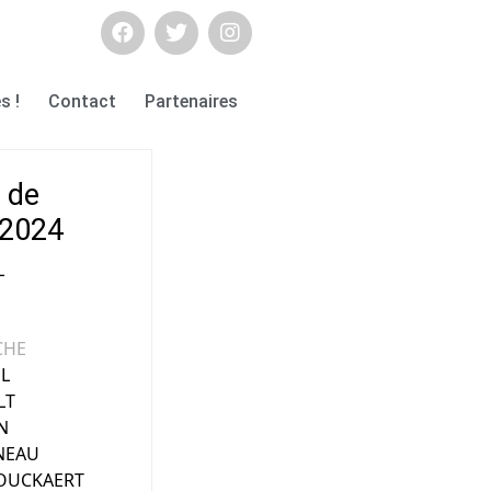
s !
Contact
Partenaires
s de
n 2024
L
CHE
L
LT
N
UNEAU
BOUCKAERT