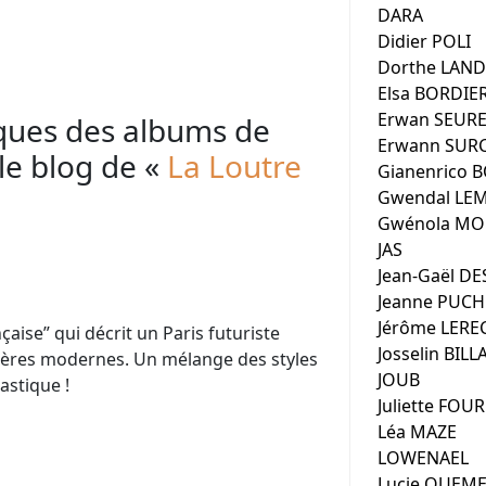
DARA
Didier POLI
Dorthe LAN
Elsa BORDIE
Erwan SEURE
iques des albums de
Erwann SUR
le blog de «
La Loutre
Gianenrico 
Gwendal LE
Gwénola MO
JAS
Jean-Gaël D
Jeanne PUC
Jérôme LERE
aise” qui décrit un Paris futuriste
Josselin BIL
cières modernes. Un mélange des styles
JOUB
tastique !
Juliette FOU
Léa MAZE
LOWENAEL
Lucie QUEM