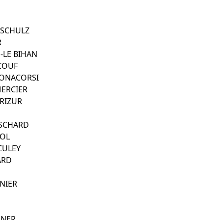
DSCHULZ
R
-LE BIHAN
COUF
BONACORSI
MERCIER
RIZUR
ESCHARD
HOL
CULEY
LARD
RNIER
ENER