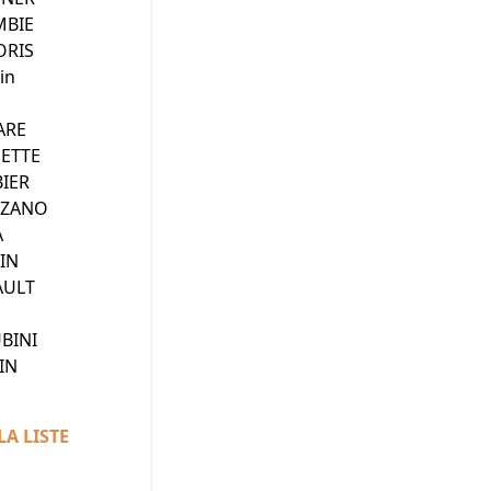
MBIE
ORIS
in
ARE
NETTE
BIER
NZANO
A
IN
AULT
UBINI
IN
LA LISTE