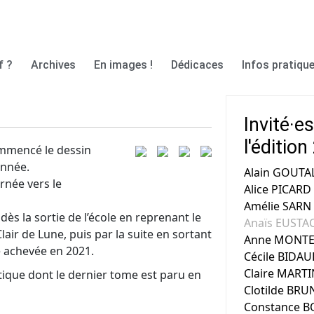
f ?
Archives
En images !
Dédicaces
Infos pratique
Invité·e
l'éditio
commencé le dessin
onnée.
Alain GOUTA
rnée vers le
Alice PICARD
Amélie SARN
ès la sortie de l’école en reprenant le
Anaïs EUSTA
lair de Lune, puis par la suite en sortant
Anne MONTE
e achevée en 2021.
Cécile BIDAU
Claire MARTI
stique dont le dernier tome est paru en
Clotilde BR
Constance 